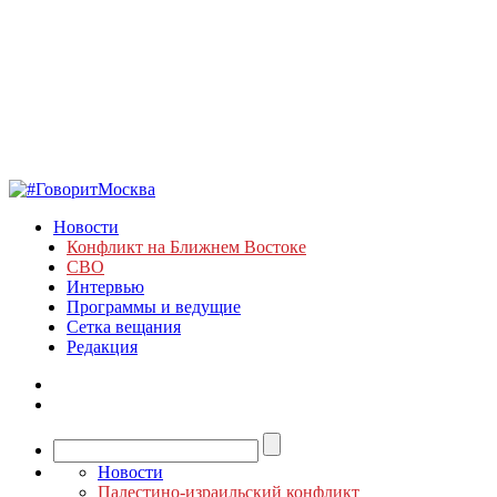
Новости
Конфликт на Ближнем Востоке
СВО
Интервью
Программы и ведущие
Сетка вещания
Редакция
Новости
Палестино-израильский конфликт