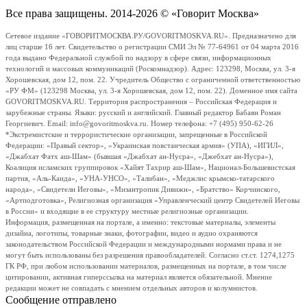
Все права защищены. 2014-2026 © «Говорит Москва»
Сетевое издание «ГОВОРИТМОСКВА.РУ/GOVORITMOSKVA.RU». Предназначено для
лиц старше 16 лет. Свидетельство о регистрации СМИ Эл № 77-64961 от 04 марта 2016
года выдано Федеральной службой по надзору в сфере связи, информационных
технологий и массовых коммуникаций (Роскомнадзор). Адрес: 123298, Москва, ул. 3-я
Хорошевская, дом 12, пом. 22. Учредитель Общество с ограниченной ответственностью
«РУ ФМ» (123298 Москва, ул. 3-я Хорошевская, дом 12, пом. 22). Доменное имя сайта
GOVORITMOSKVA.RU. Территория распространения – Российская Федерация и
зарубежные страны. Языки: русский и английский. Главный редактор Бабаян Роман
Георгиевич. Email: info@govoritmoskva.ru. Номер телефона: +7 (495) 950-62-26
*Экстремистские и террористические организации, запрещенные в Российской
Федерации: «Правый сектор», «Украинская повстанческая армия» (УПА), «ИГИЛ»,
«Джабхат Фатх аш-Шам» (бывшая «Джабхат ан-Нусра», «Джебхат ан-Нусра»),
Коалиция исламских группировок «Хайят Тахрир аш-Шам», Национал-Большевистская
партия, «Аль-Каида», «УНА-УНСО», «Талибан», «Меджлис крымско-татарского
народа», «Свидетели Иеговы», «Мизантропик Дивижн», «Братство» Корчинского,
«Артподготовка», Религиозная организация «Управленческий центр Свидетелей Иеговы
в России» и входящие в ее структуру местные религиозные организации.
Информация, размещенная на портале, а именно: текстовые материалы, элементы
дизайна, логотипы, товарные знаки, фотографии, видео и аудио охраняются
законодательством Российской Федерации и международными нормами права и не
могут быть использованы без разрешения правообладателей. Согласно ст.ст. 1274,1275
ГК РФ, при любом использовании материалов, размещенных на портале, в том числе
цитировании, активная гиперссылка на материал является обязательной. Мнение
редакции может не совпадать с мнением отдельных авторов и колумнистов.
Сообщение отправлено