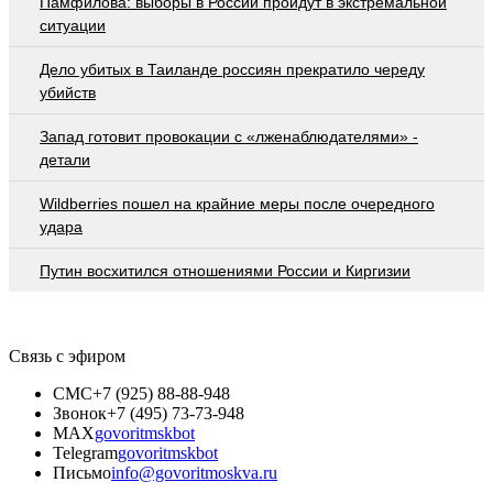
Памфилова: выборы в России пройдут в экстремальной
ситуации
Дело убитых в Таиланде россиян прекратило череду
убийств
Запад готовит провокации с «лженаблюдателями» -
детали
Wildberries пошел на крайние меры после очередного
удара
Путин восхитился отношениями России и Киргизии
Связь с эфиром
СМС
+7 (925) 88-88-948
Звонок
+7 (495) 73-73-948
MAX
govoritmskbot
Telegram
govoritmskbot
Письмо
info@govoritmoskva.ru