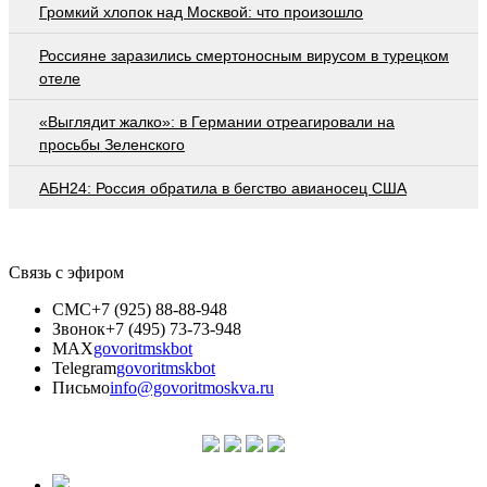
Громкий хлопок над Москвой: что произошло
Россияне заразились смертоносным вирусом в турецком
отеле
«Выглядит жалко»: в Германии отреагировали на
просьбы Зеленского
АБН24: Россия обратила в бегство авианосец США
Связь с эфиром
СМС
+7 (925) 88-88-948
Звонок
+7 (495) 73-73-948
MAX
govoritmskbot
Telegram
govoritmskbot
Письмо
info@govoritmoskva.ru