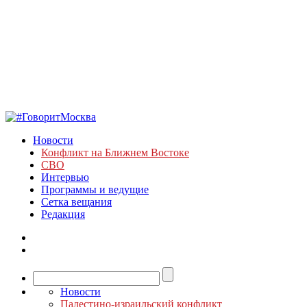
Новости
Конфликт на Ближнем Востоке
СВО
Интервью
Программы и ведущие
Сетка вещания
Редакция
Новости
Палестино-израильский конфликт