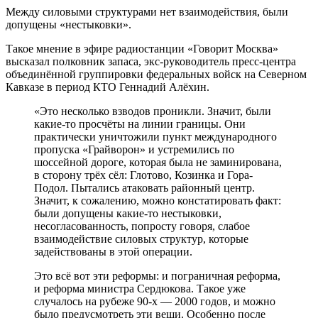
Между силовыми структурами нет взаимодействия, были
допущены «нестыковки».
Такое мнение в эфире радиостанции «Говорит Москва»
высказал полковник запаса, экс-руководитель пресс-центра
объединённой группировки федеральных войск на Северном
Кавказе в период КТО Геннадий Алёхин.
«Это несколько взводов проникли. Значит, были
какие-то просчёты на линии границы. Они
практически уничтожили пункт международного
пропуска «Грайворон» и устремились по
шоссейной дороге, которая была не заминирована,
в сторону трёх сёл: Глотово, Козинка и Гора-
Подол. Пытались атаковать районный центр.
Значит, к сожалению, можно констатировать факт:
были допущены какие-то нестыковки,
несогласованность, попросту говоря, слабое
взаимодействие силовых структур, которые
задействованы в этой операции.
Это всё вот эти реформы: и пограничная реформа,
и реформа министра Сердюкова. Такое уже
случалось на рубеже 90-х — 2000 годов, и можно
было предусмотреть эти вещи. Особенно после