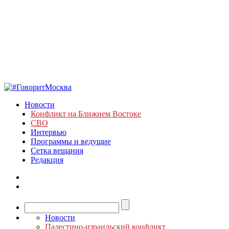
Новости
Конфликт на Ближнем Востоке
СВО
Интервью
Программы и ведущие
Сетка вещания
Редакция
Новости
Палестино-израильский конфликт