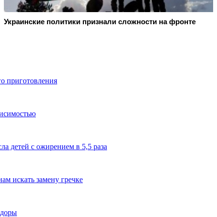
Украинские политики признали сложности на фронте
го приготовления
висимостью
а детей с ожирением в 5,5 раза
ам искать замену гречке
идоры