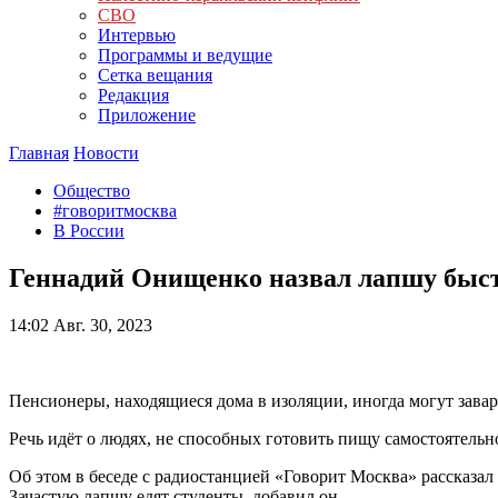
СВО
Интервью
Программы и ведущие
Сетка вещания
Редакция
Приложение
Главная
Новости
Общество
#говоритмосква
В России
Геннадий Онищенко назвал лапшу быст
14:02
Авг. 30, 2023
Пенсионеры, находящиеся дома в изоляции, иногда могут завари
Речь идёт о людях, не способных готовить пищу самостоятельн
Об этом в беседе с радиостанцией «Говорит Москва» рассказа
Зачастую лапшу едят студенты, добавил он.