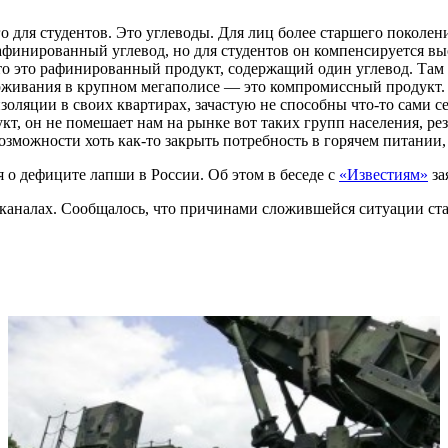
о для студентов. Это углеводы. Для лиц более старшего поколен
 рафинированный углевод, но для студентов он компенсируется 
то это рафинированный продукт, содержащий один углевод. Там 
оживания в крупном мегаполисе — это компромиссный продукт. 
яции в своих квартирах, зачастую не способны что-то сами себ
кт, он не помешает нам на рынке вот таких групп населения, р
зможности хоть как-то закрыть потребность в горячем питании,
о дефиците лапши в России. Об этом в беседе с
«Известиям»
за
каналах. Сообщалось, что причинами сложившейся ситуации стал