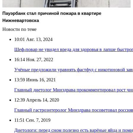
Пауэрбанк стал причиной пожара в квартире
Нижневартовска
Новости по теме
10:01
Авг. 13, 2024
Шеф-повар не увидел вреда для здоровья в лапше быстро
16:14
Ноя. 27, 2022
Учёные предложили уравнять фастфуд с никотиновой за
13:59
Июнь 16, 2021
Главный диетолог Минздрава прокомментировал рост числ
12:39
Апрель 14, 2020
Главный гастроэнтеролог Минздрава посоветовал россиян
11:51
Сен. 7, 2019
Диетологи: перед сном полезно есть варёные яйца и пом