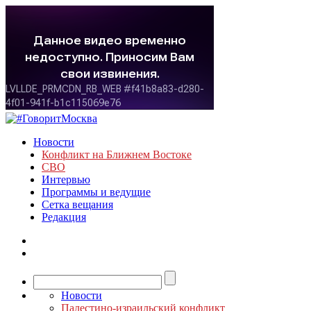
Новости
Конфликт на Ближнем Востоке
СВО
Интервью
Программы и ведущие
Сетка вещания
Редакция
Новости
Палестино-израильский конфликт