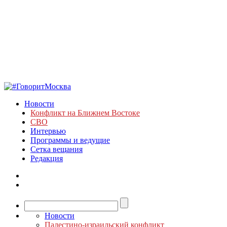
Новости
Конфликт на Ближнем Востоке
СВО
Интервью
Программы и ведущие
Сетка вещания
Редакция
Новости
Палестино-израильский конфликт