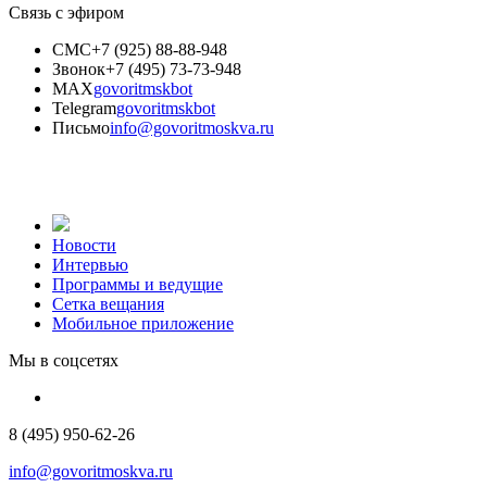
Связь с эфиром
СМС
+7 (925) 88-88-948
Звонок
+7 (495) 73-73-948
MAX
govoritmskbot
Telegram
govoritmskbot
Письмо
info@govoritmoskva.ru
Новости
Интервью
Программы и ведущие
Сетка вещания
Мобильное приложение
Мы в соцсетях
8 (495) 950-62-26
info@govoritmoskva.ru