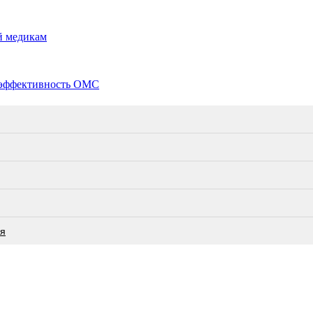
й медикам
еэффективность ОМС
ся