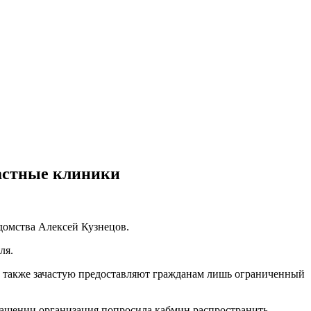
астные клиники
домства Алексей Кузнецов.
ля.
а также зачастую предоставляют гражданам лишь ограниченный
ращении организация попросила кабмин распространить