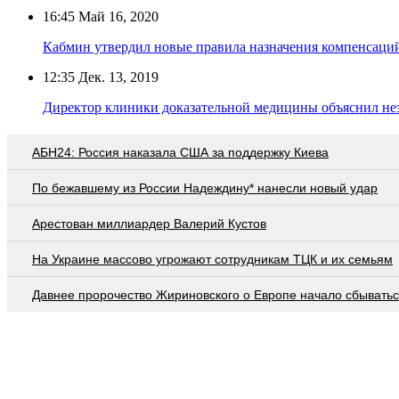
16:45
Май 16, 2020
Кабмин утвердил новые правила назначения компенсаци
12:35
Дек. 13, 2019
Директор клиники доказательной медицины объяснил н
АБН24: Россия наказала США за поддержку Киева
По бежавшему из России Надеждину* нанесли новый удар
Арестован миллиардер Валерий Кустов
На Украине массово угрожают сотрудникам ТЦК и их семьям
Давнее пророчество Жириновского о Европе начало сбывать