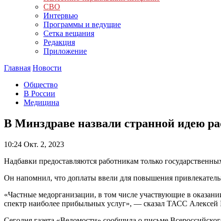
СВО
Интервью
Программы и ведущие
Сетка вещания
Редакция
Приложение
Главная
Новости
Общество
В России
Медицина
В Минздраве назвали странной идею 
10:24
Окт. 2, 2023
Надбавки предоставляются работникам только государственны
Он напомнил, что доплаты ввели для повышения привлекательн
«Частные медорганизации, в том числе участвующие в оказан
спектр наиболее прибыльных услуг», — сказал ТАСС Алексей 
Сегодня газета «Ведомости» сообщила о письме Всероссийско