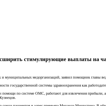
расширить стимулирующие выплаты на ч
х и муниципальных медорганизаций, заявил помощник главы ве
ости государственной системы здравоохранения как работодате
ии помощи по системе ОМС, работают для извлечения прибыли, 
Кузнецов.
го союза пациентов в адрес премьера Михаила Мишустина. В об