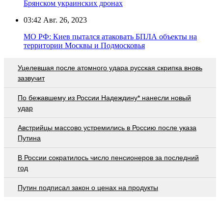
Брянском украинских дронах
03:42
Авг. 26, 2023
МО РФ: Киев пытался атаковать БПЛА объекты на
территории Москвы и Подмосковья
Уцелевшая после атомного удара русская скрипка вновь
зазвучит
По бежавшему из России Надеждину* нанесли новый
удар
Австрийцы массово устремились в Россию после указа
Путина
В России сократилось число пенсионеров за последний
год
Путин подписал закон о ценах на продукты