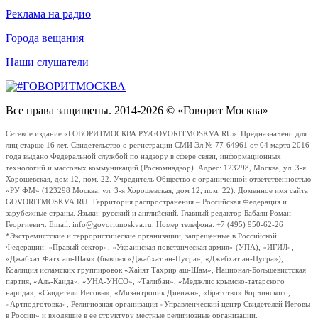
Реклама на радио
Города вещания
Наши слушатели
Все права защищены. 2014-2026 © «Говорит Москва»
Сетевое издание «ГОВОРИТМОСКВА.РУ/GOVORITMOSKVA.RU». Предназначено для
лиц старше 16 лет. Свидетельство о регистрации СМИ Эл № 77-64961 от 04 марта 2016
года выдано Федеральной службой по надзору в сфере связи, информационных
технологий и массовых коммуникаций (Роскомнадзор). Адрес: 123298, Москва, ул. 3-я
Хорошевская, дом 12, пом. 22. Учредитель Общество с ограниченной ответственностью
«РУ ФМ» (123298 Москва, ул. 3-я Хорошевская, дом 12, пом. 22). Доменное имя сайта
GOVORITMOSKVA.RU. Территория распространения – Российская Федерация и
зарубежные страны. Языки: русский и английский. Главный редактор Бабаян Роман
Георгиевич. Email: info@govoritmoskva.ru. Номер телефона: +7 (495) 950-62-26
*Экстремистские и террористические организации, запрещенные в Российской
Федерации: «Правый сектор», «Украинская повстанческая армия» (УПА), «ИГИЛ»,
«Джабхат Фатх аш-Шам» (бывшая «Джабхат ан-Нусра», «Джебхат ан-Нусра»),
Коалиция исламских группировок «Хайят Тахрир аш-Шам», Национал-Большевистская
партия, «Аль-Каида», «УНА-УНСО», «Талибан», «Меджлис крымско-татарского
народа», «Свидетели Иеговы», «Мизантропик Дивижн», «Братство» Корчинского,
«Артподготовка», Религиозная организация «Управленческий центр Свидетелей Иеговы
в России» и входящие в ее структуру местные религиозные организации.