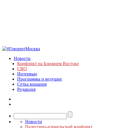
Новости
Конфликт на Ближнем Востоке
СВО
Интервью
Программы и ведущие
Сетка вещания
Редакция
Новости
Палестино-израильский конфликт