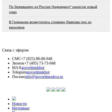
По бежавшему из России Надеждину* нанесли новый
удар
В Германии возмутились словами Лаврова про их
канцлера
Связь с эфиром
СМС
+7 (925) 88-88-948
Звонок
+7 (495) 73-73-948
MAX
govoritmskbot
Telegram
govoritmskbot
Письмо
info@govoritmoskva.ru
Новости
Интервью