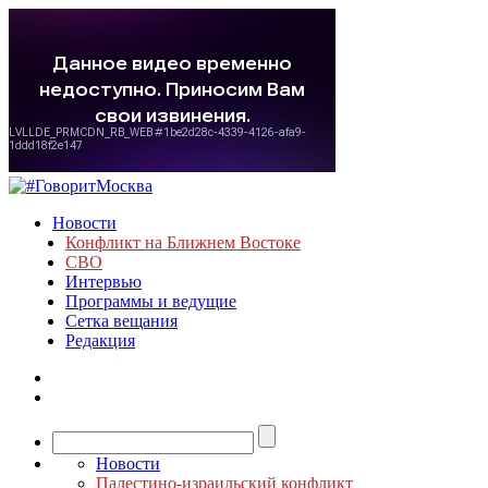
Новости
Конфликт на Ближнем Востоке
СВО
Интервью
Программы и ведущие
Сетка вещания
Редакция
Новости
Палестино-израильский конфликт