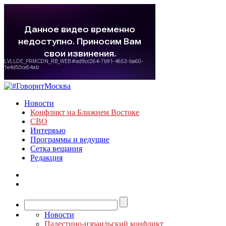
Новости
Конфликт на Ближнем Востоке
СВО
Интервью
Программы и ведущие
Сетка вещания
Редакция
Новости
Палестино-израильский конфликт