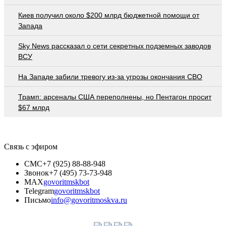
Киев получил около $200 млрд бюджетной помощи от
Запада
Sky News рассказал о сети секретных подземных заводов
ВСУ
На Западе забили тревогу из-за угрозы окончания СВО
Трамп: арсеналы США переполнены, но Пентагон просит
$67 млрд
Связь с эфиром
СМС
+7 (925) 88-88-948
Звонок
+7 (495) 73-73-948
MAX
govoritmskbot
Telegram
govoritmskbot
Письмо
info@govoritmoskva.ru