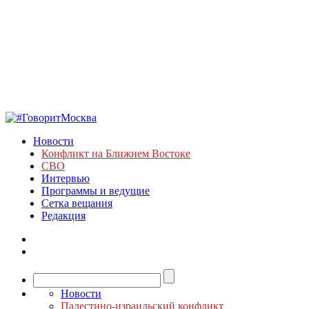
Новости
Конфликт на Ближнем Востоке
СВО
Интервью
Программы и ведущие
Сетка вещания
Редакция
Новости
Палестино-израильский конфликт