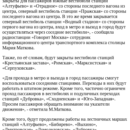
закрыты для пассажиров южные вестибюли станций
«Алтуфьево» и «Отрадное» со стороны последнего вагона из
центра, северный вестибюль станции «Пражская» со стороны
последнего вагона из центра. В это же время закрывается
северный вестибюль станции «Водный стадион» со стороны
первого вагона из центра, вход в метро и выход в город будут
осуществляться через соседние вестибюли», - сообщила
радиостанции «Говорит Москва» сотрудник
информационного центра транспортного комплекса столицы
Мария Маткова.
Также, по её словам, будут закрыты вестибюли станций
«Крестьянская застава», «Римская», «Марксистская» и
«Серпуховская».
«Для прохода в метро и выхода в город пассажиры смогут
воспользоваться соседними станциями. Переходы в них будут
работать в штатном режиме. Кроме того, частично ограничен
проход пассажиров в вестибюлях и подуличных переходах
станций «Дубровка», «Сходненская» и «Юго-Западная».
Просим пассажиров обращать внимание на указатели
движения», - отметила М.Маткова.
Кроме того, будут продолжены работы на лестничных маршах
станций «Алтуфьево», «Бибирево». «Выхино»,
«Дмитровская», «Домодедовская», «Дубровка»,