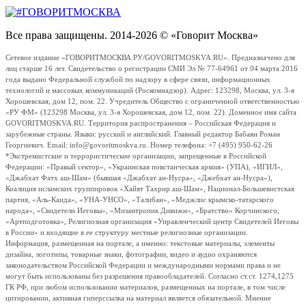
Все права защищены. 2014-2026 © «Говорит Москва»
Сетевое издание «ГОВОРИТМОСКВА.РУ/GOVORITMOSKVA.RU». Предназначено для
лиц старше 16 лет. Свидетельство о регистрации СМИ Эл № 77-64961 от 04 марта 2016
года выдано Федеральной службой по надзору в сфере связи, информационных
технологий и массовых коммуникаций (Роскомнадзор). Адрес: 123298, Москва, ул. 3-я
Хорошевская, дом 12, пом. 22. Учредитель Общество с ограниченной ответственностью
«РУ ФМ» (123298 Москва, ул. 3-я Хорошевская, дом 12, пом. 22). Доменное имя сайта
GOVORITMOSKVA.RU. Территория распространения – Российская Федерация и
зарубежные страны. Языки: русский и английский. Главный редактор Бабаян Роман
Георгиевич. Email: info@govoritmoskva.ru. Номер телефона: +7 (495) 950-62-26
*Экстремистские и террористические организации, запрещенные в Российской
Федерации: «Правый сектор», «Украинская повстанческая армия» (УПА), «ИГИЛ»,
«Джабхат Фатх аш-Шам» (бывшая «Джабхат ан-Нусра», «Джебхат ан-Нусра»),
Коалиция исламских группировок «Хайят Тахрир аш-Шам», Национал-Большевистская
партия, «Аль-Каида», «УНА-УНСО», «Талибан», «Меджлис крымско-татарского
народа», «Свидетели Иеговы», «Мизантропик Дивижн», «Братство» Корчинского,
«Артподготовка», Религиозная организация «Управленческий центр Свидетелей Иеговы
в России» и входящие в ее структуру местные религиозные организации.
Информация, размещенная на портале, а именно: текстовые материалы, элементы
дизайна, логотипы, товарные знаки, фотографии, видео и аудио охраняются
законодательством Российской Федерации и международными нормами права и не
могут быть использованы без разрешения правообладателей. Согласно ст.ст. 1274,1275
ГК РФ, при любом использовании материалов, размещенных на портале, в том числе
цитировании, активная гиперссылка на материал является обязательной. Мнение