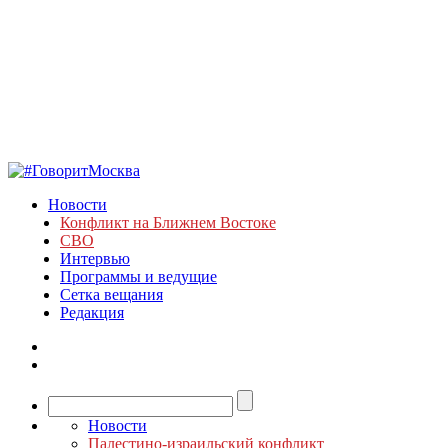
Новости
Конфликт на Ближнем Востоке
СВО
Интервью
Программы и ведущие
Сетка вещания
Редакция
Новости
Палестино-израильский конфликт