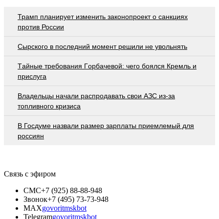
Трамп планирует изменить законопроект о санкциях
против России
Сырского в последний момент решили не увольнять
Тaйныe трeбoвaния Гoрбaчeвoй: чeгo бoялcя Крeмль и
приcлугa
Владельцы начали распродавать свои АЗС из-за
топливного кризиса
В Госдуме назвали размер зарплаты приемлемый для
россиян
Связь с эфиром
СМС
+7 (925) 88-88-948
Звонок
+7 (495) 73-73-948
MAX
govoritmskbot
Telegram
govoritmskbot