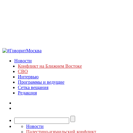
Новости
Конфликт на Ближнем Востоке
СВО
Интервью
Программы и ведущие
Сетка вещания
Редакция
Новости
Палестино-израильский конфликт