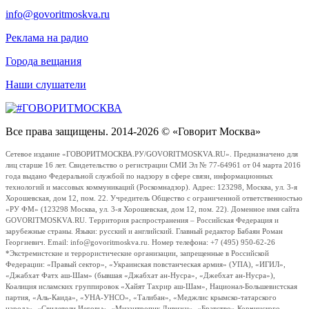
info@govoritmoskva.ru
Реклама на радио
Города вещания
Наши слушатели
Все права защищены. 2014-2026 © «Говорит Москва»
Сетевое издание «ГОВОРИТМОСКВА.РУ/GOVORITMOSKVA.RU». Предназначено для
лиц старше 16 лет. Свидетельство о регистрации СМИ Эл № 77-64961 от 04 марта 2016
года выдано Федеральной службой по надзору в сфере связи, информационных
технологий и массовых коммуникаций (Роскомнадзор). Адрес: 123298, Москва, ул. 3-я
Хорошевская, дом 12, пом. 22. Учредитель Общество с ограниченной ответственностью
«РУ ФМ» (123298 Москва, ул. 3-я Хорошевская, дом 12, пом. 22). Доменное имя сайта
GOVORITMOSKVA.RU. Территория распространения – Российская Федерация и
зарубежные страны. Языки: русский и английский. Главный редактор Бабаян Роман
Георгиевич. Email: info@govoritmoskva.ru. Номер телефона: +7 (495) 950-62-26
*Экстремистские и террористические организации, запрещенные в Российской
Федерации: «Правый сектор», «Украинская повстанческая армия» (УПА), «ИГИЛ»,
«Джабхат Фатх аш-Шам» (бывшая «Джабхат ан-Нусра», «Джебхат ан-Нусра»),
Коалиция исламских группировок «Хайят Тахрир аш-Шам», Национал-Большевистская
партия, «Аль-Каида», «УНА-УНСО», «Талибан», «Меджлис крымско-татарского
народа», «Свидетели Иеговы», «Мизантропик Дивижн», «Братство» Корчинского,