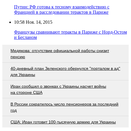
Путин: РФ готова к тесному взаимодействию с
Францией в расследовании терактов в Париже
10:58
Ноя. 14, 2015
Французы сравнивают теракты в Париже с Норд-Остом
и Бесланом
Медякова: отсутствие официальной работы снизит
пенсию
40-дневный план Зеленского обернулся "порталом в ад"
для Украины
Иран сообщил о звонках с Украины насчет войны
на стороне США
В России сократилось число пенсионеров за последний
год
США: Иран готовит 100-тысячную армию для Украины