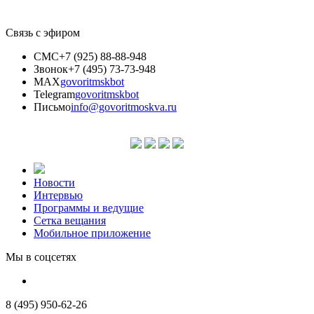
Связь с эфиром
СМС
+7 (925) 88-88-948
Звонок
+7 (495) 73-73-948
MAX
govoritmskbot
Telegram
govoritmskbot
Письмо
info@govoritmoskva.ru
Новости
Интервью
Программы и ведущие
Сетка вещания
Мобильное приложение
Мы в соцсетях
8 (495) 950-62-26