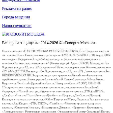
Реклама на радио
Города вещания
Наши слушатели
Все права защищены. 2014-2026 © «Говорит Москва»
Сетевое издание «ГОВОРИТМОСКВА.РУ/GOVORITMOSKVA.RU». Предназначено для
лиц старше 16 лет. Свидетельство о регистрации СМИ Эл № 77-64961 от 04 марта 2016
года выдано Федеральной службой по надзору в сфере связи, информационных
технологий и массовых коммуникаций (Роскомнадзор). Адрес: 123298, Москва, ул. 3-я
Хорошевская, дом 12, пом. 22. Учредитель Общество с ограниченной ответственностью
«РУ ФМ» (123298 Москва, ул. 3-я Хорошевская, дом 12, пом. 22). Доменное имя сайта
GOVORITMOSKVA.RU. Территория распространения – Российская Федерация и
зарубежные страны. Языки: русский и английский. Главный редактор Бабаян Роман
Георгиевич. Email: info@govoritmoskva.ru. Номер телефона: +7 (495) 950-62-26
*Экстремистские и террористические организации, запрещенные в Российской
Федерации: «Правый сектор», «Украинская повстанческая армия» (УПА), «ИГИЛ»,
«Джабхат Фатх аш-Шам» (бывшая «Джабхат ан-Нусра», «Джебхат ан-Нусра»),
Коалиция исламских группировок «Хайят Тахрир аш-Шам», Национал-Большевистская
партия, «Аль-Каида», «УНА-УНСО», «Талибан», «Меджлис крымско-татарского
народа», «Свидетели Иеговы», «Мизантропик Дивижн», «Братство» Корчинского,
«Артподготовка», Религиозная организация «Управленческий центр Свидетелей Иеговы