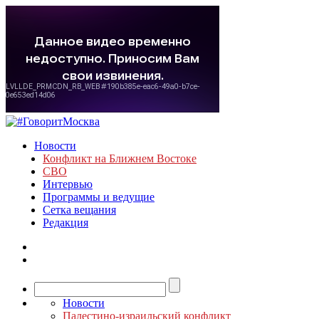
Новости
Конфликт на Ближнем Востоке
СВО
Интервью
Программы и ведущие
Сетка вещания
Редакция
Новости
Палестино-израильский конфликт