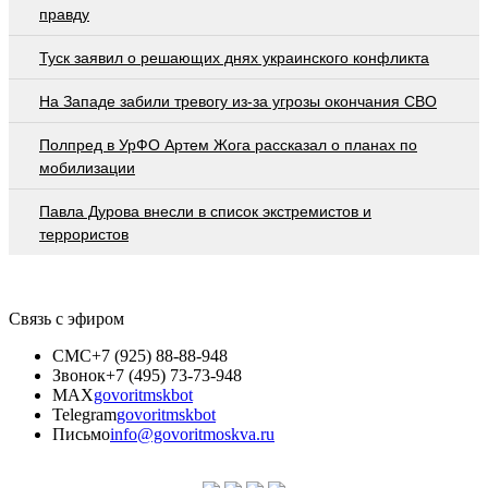
прaвду
Туск заявил о решающих днях украинского конфликта
На Западе забили тревогу из-за угрозы окончания СВО
Полпред в УрФО Артем Жога рассказал о планах по
мобилизации
Павла Дурова внесли в список экстремистов и
террористов
Связь с эфиром
СМС
+7 (925) 88-88-948
Звонок
+7 (495) 73-73-948
MAX
govoritmskbot
Telegram
govoritmskbot
Письмо
info@govoritmoskva.ru