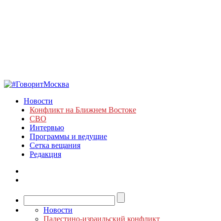
Новости
Конфликт на Ближнем Востоке
СВО
Интервью
Программы и ведущие
Сетка вещания
Редакция
Новости
Палестино-израильский конфликт