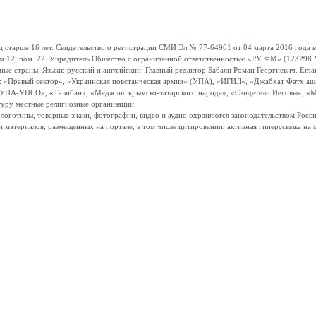
ше 16 лет. Свидетельство о регистрации СМИ Эл № 77-64961 от 04 марта 2016 года вы
ом 12, пом. 22. Учредитель Общество с ограниченной ответственностью «РУ ФМ» (123298 Мо
траны. Языки: русский и английский. Главный редактор Бабаян Роман Георгиевич. Email:
и: «Правый сектор», «Украинская повстанческая армия» (УПА), «ИГИЛ», «Джабхат Фатх а
«УНА-УНСО», «Талибан», «Меджлис крымско-татарского народа», «Свидетели Иеговы», «М
туру местные религиозные организации.
, логотипы, товарные знаки, фотографии, видео и аудио охраняются законодательством Ро
и материалов, размещенных на портале, в том числе цитировании, активная гиперссылка на 