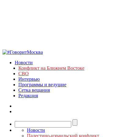
Новости
Конфликт на Ближнем Востоке
СВО
Интервью
Программы и ведущие
Сетка вещания
Редакция
Новости
Палестино-израильский конфликт