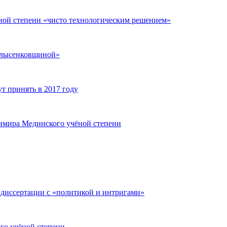
ной степени «чисто технологическим решением»
 «лысенковщиной»
т принять в 2017 году
димира Мединского учёной степени
 диссертации с «политикой и интригами»
го учёной степени