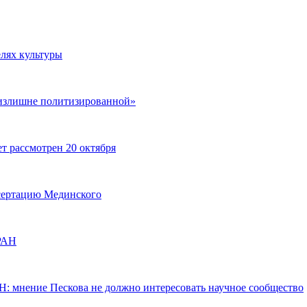
лях культуры
«излишне политизированной»
т рассмотрен 20 октября
ссертацию Мединского
 РАН
: мнение Пескова не должно интересовать научное сообщество