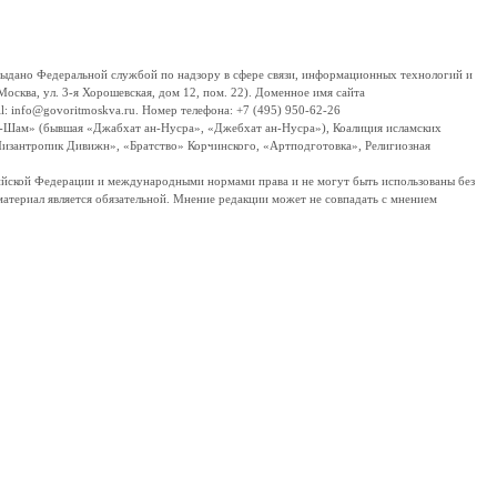
дано Федеральной службой по надзору в сфере связи, информационных технологий и
сква, ул. 3-я Хорошевская, дом 12, пом. 22). Доменное имя сайта
 info@govoritmoskva.ru. Номер телефона: +7 (495) 950-62-26
ш-Шам» (бывшая «Джабхат ан-Нусра», «Джебхат ан-Нусра»), Коалиция исламских
изантропик Дивижн», «Братство» Корчинского, «Артподготовка», Религиозная
ссийской Федерации и международными нормами права и не могут быть использованы без
материал является обязательной. Мнение редакции может не совпадать с мнением