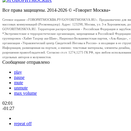
Все права защищены. 2014-2026 © «Говорит Москва»
Сетевое издание «ГОВОРИТМОСКВА.РУ/GOVORITMOSKVA.RU». Предназначено для лиц стар
массовых коммуникаций (Роскомнадзор). Адрес: 123298, Москва, ул. 3-я Хорошевская, д
GOVORITMOSKVA.RU. Территория распространения – Российская Федерация и зарубежные с
*Экстремистские и террористические организации, запрещенные в Российской Федераци
группировок «Хайят Тахрир аш-Шам», Национал-Большевистская партия, «Аль-Каида», 
организация «Управленческий центр Свидетелей Иеговы в России» и входящие в ее струк
Информация, размещенная на портале, а именно: текстовые материалы, элементы дизайна
разрешения правообладателей. Согласно ст.ст. 1274,1275 ГК РФ, при любом использовани
отдельных авторов и колумнистов.
Сообщение отправлено
play
pause
mute
unmute
max volume
02:01
-01:27
repeat off