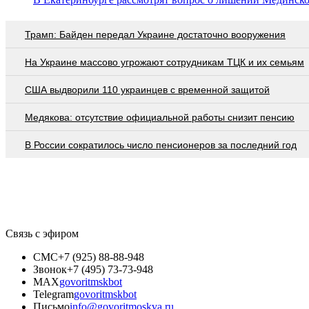
Трамп: Байден передал Украине достаточно вооружения
На Украине массово угрожают сотрудникам ТЦК и их семьям
США выдворили 110 украинцев с временной защитой
Медякова: отсутствие официальной работы снизит пенсию
В России сократилось число пенсионеров за последний год
Связь с эфиром
СМС
+7 (925) 88-88-948
Звонок
+7 (495) 73-73-948
MAX
govoritmskbot
Telegram
govoritmskbot
Письмо
info@govoritmoskva.ru