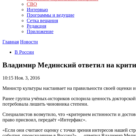
СВО
Интервью
Программы и ведущие
Сетка вещания
Редакция
Приложение
Главная
Новости
В России
Владимир Мединский ответил на крити
10:15
Ноя. 3, 2016
Министр культуры настаивает на правильности своей оценки и
Ранее группа учёных-историков оспорила ценность докторско
потребовала лишить чиновника степени.
Специалистов возмутило, что «критерием истинности и достов
право присвоил, передаёт «Интерфакс».
«Если они считают оценку с точки зрения интересов нашей ст
события, происходящие в России?» — ответил Владимир Мед