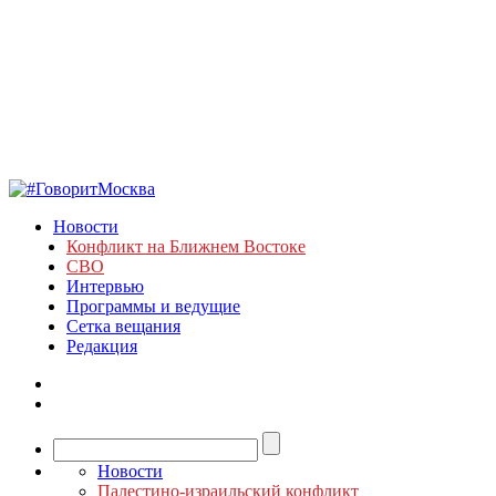
Новости
Конфликт на Ближнем Востоке
СВО
Интервью
Программы и ведущие
Сетка вещания
Редакция
Новости
Палестино-израильский конфликт