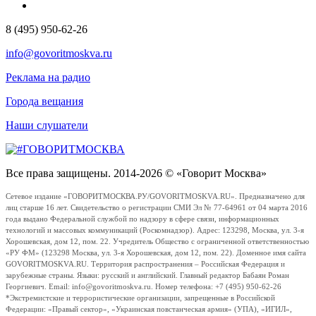
8 (495) 950-62-26
info@govoritmoskva.ru
Реклама на радио
Города вещания
Наши слушатели
Все права защищены. 2014-2026 © «Говорит Москва»
Сетевое издание «ГОВОРИТМОСКВА.РУ/GOVORITMOSKVA.RU». Предназначено для
лиц старше 16 лет. Свидетельство о регистрации СМИ Эл № 77-64961 от 04 марта 2016
года выдано Федеральной службой по надзору в сфере связи, информационных
технологий и массовых коммуникаций (Роскомнадзор). Адрес: 123298, Москва, ул. 3-я
Хорошевская, дом 12, пом. 22. Учредитель Общество с ограниченной ответственностью
«РУ ФМ» (123298 Москва, ул. 3-я Хорошевская, дом 12, пом. 22). Доменное имя сайта
GOVORITMOSKVA.RU. Территория распространения – Российская Федерация и
зарубежные страны. Языки: русский и английский. Главный редактор Бабаян Роман
Георгиевич. Email: info@govoritmoskva.ru. Номер телефона: +7 (495) 950-62-26
*Экстремистские и террористические организации, запрещенные в Российской
Федерации: «Правый сектор», «Украинская повстанческая армия» (УПА), «ИГИЛ»,