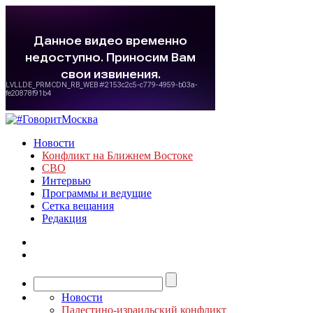
Новости
Конфликт на Ближнем Востоке
СВО
Интервью
Программы и ведущие
Сетка вещания
Редакция
Новости
Палестино-израильский конфликт