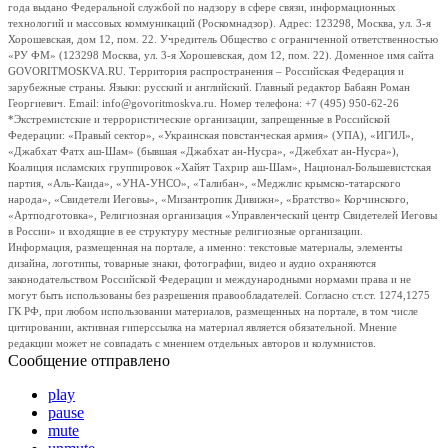
года выдано Федеральной службой по надзору в сфере связи, информационных
технологий и массовых коммуникаций (Роскомнадзор). Адрес: 123298, Москва, ул. 3-я
Хорошевская, дом 12, пом. 22. Учредитель Общество с ограниченной ответственностью
«РУ ФМ» (123298 Москва, ул. 3-я Хорошевская, дом 12, пом. 22). Доменное имя сайта
GOVORITMOSKVA.RU. Территория распространения – Российская Федерация и
зарубежные страны. Языки: русский и английский. Главный редактор Бабаян Роман
Георгиевич. Email: info@govoritmoskva.ru. Номер телефона: +7 (495) 950-62-26
*Экстремистские и террористические организации, запрещенные в Российской
Федерации: «Правый сектор», «Украинская повстанческая армия» (УПА), «ИГИЛ»,
«Джабхат Фатх аш-Шам» (бывшая «Джабхат ан-Нусра», «Джебхат ан-Нусра»),
Коалиция исламских группировок «Хайят Тахрир аш-Шам», Национал-Большевистская
партия, «Аль-Каида», «УНА-УНСО», «Талибан», «Меджлис крымско-татарского
народа», «Свидетели Иеговы», «Мизантропик Дивижн», «Братство» Корчинского,
«Артподготовка», Религиозная организация «Управленческий центр Свидетелей Иеговы
в России» и входящие в ее структуру местные религиозные организации.
Информация, размещенная на портале, а именно: текстовые материалы, элементы
дизайна, логотипы, товарные знаки, фотографии, видео и аудио охраняются
законодательством Российской Федерации и международными нормами права и не
могут быть использованы без разрешения правообладателей. Согласно ст.ст. 1274,1275
ГК РФ, при любом использовании материалов, размещенных на портале, в том числе
цитировании, активная гиперссылка на материал является обязательной. Мнение
редакции может не совпадать с мнением отдельных авторов и колумнистов.
Сообщение отправлено
play
pause
mute