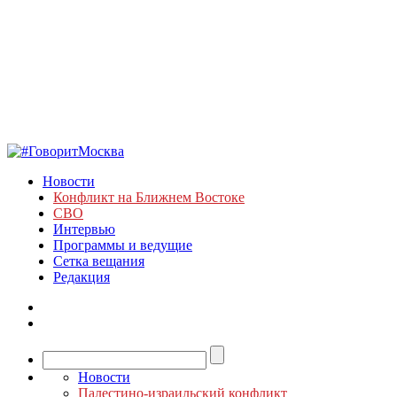
Новости
Конфликт на Ближнем Востоке
СВО
Интервью
Программы и ведущие
Сетка вещания
Редакция
Новости
Палестино-израильский конфликт