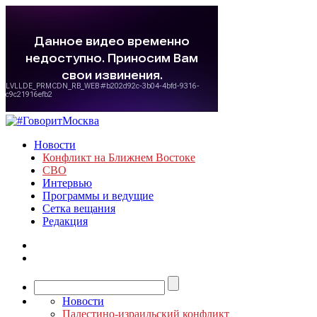
Новости
Конфликт на Ближнем Востоке
СВО
Интервью
Программы и ведущие
Сетка вещания
Редакция
Новости
Палестино-израильский конфликт