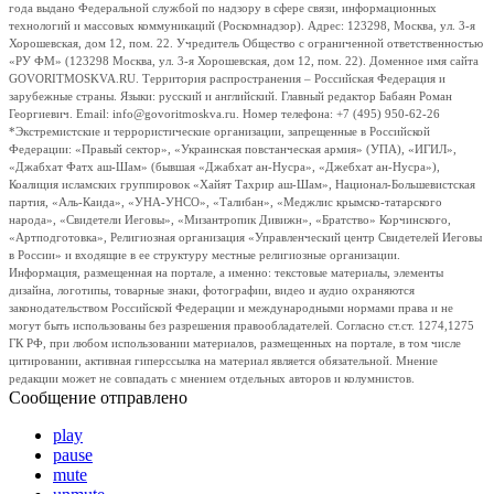
года выдано Федеральной службой по надзору в сфере связи, информационных
технологий и массовых коммуникаций (Роскомнадзор). Адрес: 123298, Москва, ул. 3-я
Хорошевская, дом 12, пом. 22. Учредитель Общество с ограниченной ответственностью
«РУ ФМ» (123298 Москва, ул. 3-я Хорошевская, дом 12, пом. 22). Доменное имя сайта
GOVORITMOSKVA.RU. Территория распространения – Российская Федерация и
зарубежные страны. Языки: русский и английский. Главный редактор Бабаян Роман
Георгиевич. Email: info@govoritmoskva.ru. Номер телефона: +7 (495) 950-62-26
*Экстремистские и террористические организации, запрещенные в Российской
Федерации: «Правый сектор», «Украинская повстанческая армия» (УПА), «ИГИЛ»,
«Джабхат Фатх аш-Шам» (бывшая «Джабхат ан-Нусра», «Джебхат ан-Нусра»),
Коалиция исламских группировок «Хайят Тахрир аш-Шам», Национал-Большевистская
партия, «Аль-Каида», «УНА-УНСО», «Талибан», «Меджлис крымско-татарского
народа», «Свидетели Иеговы», «Мизантропик Дивижн», «Братство» Корчинского,
«Артподготовка», Религиозная организация «Управленческий центр Свидетелей Иеговы
в России» и входящие в ее структуру местные религиозные организации.
Информация, размещенная на портале, а именно: текстовые материалы, элементы
дизайна, логотипы, товарные знаки, фотографии, видео и аудио охраняются
законодательством Российской Федерации и международными нормами права и не
могут быть использованы без разрешения правообладателей. Согласно ст.ст. 1274,1275
ГК РФ, при любом использовании материалов, размещенных на портале, в том числе
цитировании, активная гиперссылка на материал является обязательной. Мнение
редакции может не совпадать с мнением отдельных авторов и колумнистов.
Сообщение отправлено
play
pause
mute