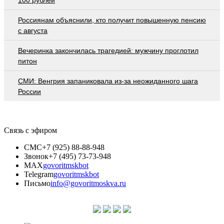
Россиянам объяснили, кто получит повышенную пенсию
с августа
Вечеринка закончилась трагедией: мужчину проглотил
питон
СМИ: Венгрия запаниковала из-за неожиданного шага
России
Связь с эфиром
СМС
+7 (925) 88-88-948
Звонок
+7 (495) 73-73-948
MAX
govoritmskbot
Telegram
govoritmskbot
Письмо
info@govoritmoskva.ru