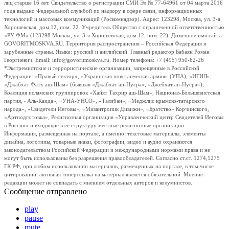
лиц старше 16 лет. Свидетельство о регистрации СМИ Эл № 77-64961 от 04 марта 2016
года выдано Федеральной службой по надзору в сфере связи, информационных
технологий и массовых коммуникаций (Роскомнадзор). Адрес: 123298, Москва, ул. 3-я
Хорошевская, дом 12, пом. 22. Учредитель Общество с ограниченной ответственностью
«РУ ФМ» (123298 Москва, ул. 3-я Хорошевская, дом 12, пом. 22). Доменное имя сайта
GOVORITMOSKVA.RU. Территория распространения – Российская Федерация и
зарубежные страны. Языки: русский и английский. Главный редактор Бабаян Роман
Георгиевич. Email: info@govoritmoskva.ru. Номер телефона: +7 (495) 950-62-26
*Экстремистские и террористические организации, запрещенные в Российской
Федерации: «Правый сектор», «Украинская повстанческая армия» (УПА), «ИГИЛ»,
«Джабхат Фатх аш-Шам» (бывшая «Джабхат ан-Нусра», «Джебхат ан-Нусра»),
Коалиция исламских группировок «Хайят Тахрир аш-Шам», Национал-Большевистская
партия, «Аль-Каида», «УНА-УНСО», «Талибан», «Меджлис крымско-татарского
народа», «Свидетели Иеговы», «Мизантропик Дивижн», «Братство» Корчинского,
«Артподготовка», Религиозная организация «Управленческий центр Свидетелей Иеговы
в России» и входящие в ее структуру местные религиозные организации.
Информация, размещенная на портале, а именно: текстовые материалы, элементы
дизайна, логотипы, товарные знаки, фотографии, видео и аудио охраняются
законодательством Российской Федерации и международными нормами права и не
могут быть использованы без разрешения правообладателей. Согласно ст.ст. 1274,1275
ГК РФ, при любом использовании материалов, размещенных на портале, в том числе
цитировании, активная гиперссылка на материал является обязательной. Мнение
редакции может не совпадать с мнением отдельных авторов и колумнистов.
Сообщение отправлено
play
pause
mute